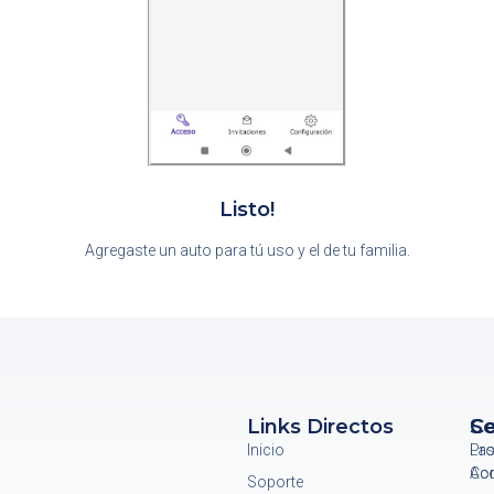
Listo!
Agregaste un auto para tú uso y el de tu familia.
Links Directos
Se
Co
Inicio
Pro
La
Ac
Con
Soporte