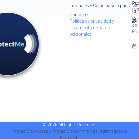
Pro
San
Tutoriales y Guías paso a paso
GP
Chi
Contacto
Con
Política de privacidad y
de
tratamiento de datos
Flo
personales
© 2026 All Rights Reserved.
ProtectMe Access y ProtectMe son marcas registradas de
KitraTech.